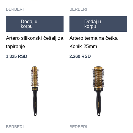
BERBERI
BERBERI
Dodaj u
Dodaj u
korpu
korpu
Artero silikonski češalj za
Artero termalna četka
tapiranje
Konik 25mm
1.325
RSD
2.260
RSD
BERBERI
BERBERI