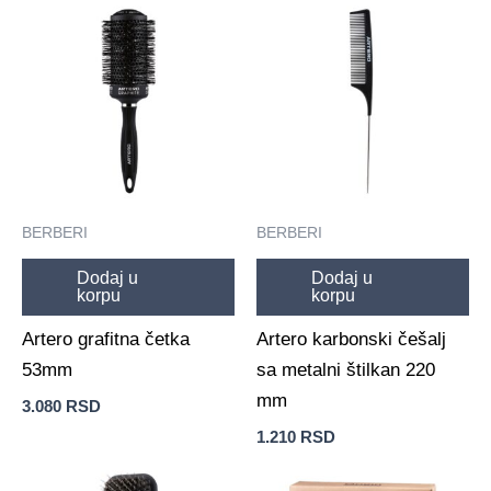
BERBERI
BERBERI
Dodaj u
Dodaj u
korpu
korpu
Artero grafitna četka
Artero karbonski češalj
53mm
sa metalni štilkan 220
mm
3.080
RSD
1.210
RSD