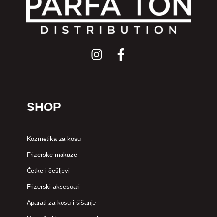
I
F
n
a
s
c
t
e
a
b
SHOP
g
o
r
o
a
k
Kozmetika za kosu
m
-
f
Frizerske makaze
Četke i češljevi
Frizerski aksesoari
Aparati za kosu i šišanje