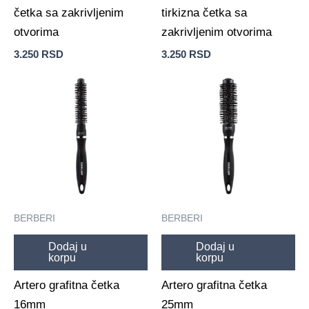
četka sa zakrivljenim
tirkizna četka sa
otvorima
zakrivljenim otvorima
3.250
RSD
3.250
RSD
BERBERI
BERBERI
Dodaj u
Dodaj u
korpu
korpu
Artero grafitna četka
Artero grafitna četka
16mm
25mm