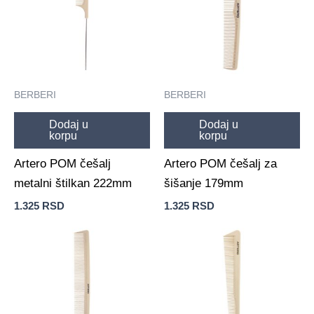
BERBERI
BERBERI
Dodaj u
Dodaj u
korpu
korpu
Artero POM češalj
Artero POM češalj za
metalni štilkan 222mm
šišanje 179mm
1.325
RSD
1.325
RSD