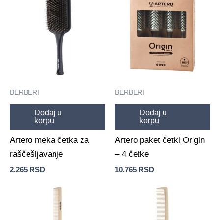
BERBERI
BERBERI
Dodaj u
Dodaj u
korpu
korpu
Artero meka četka za
Artero paket četki Origin
raščešljavanje
– 4 četke
2.265
RSD
10.765
RSD