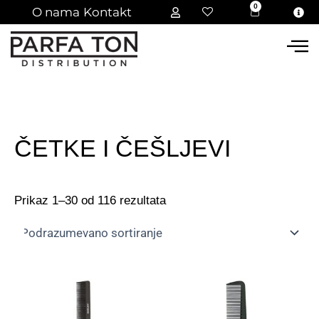
Pređi
0
Cart
O nama
Kontakt
na
sadržaj
ČETKE I ČEŠLJEVI
Prikaz 1–30 od 116 rezultata