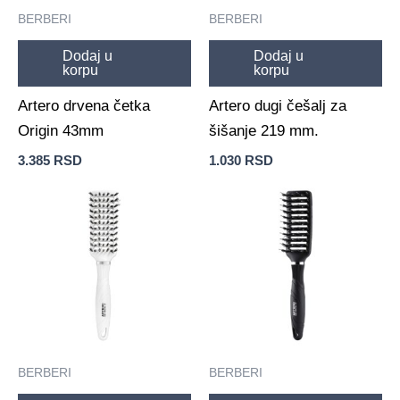
BERBERI
BERBERI
Dodaj u
Dodaj u
korpu
korpu
Artero drvena četka
Artero dugi češalj za
Origin 43mm
šišanje 219 mm.
3.385
RSD
1.030
RSD
BERBERI
BERBERI