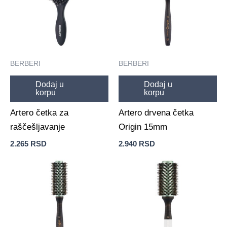
BERBERI
BERBERI
Dodaj u
Dodaj u
korpu
korpu
Artero četka za
Artero drvena četka
raščešljavanje
Origin 15mm
2.265
RSD
2.940
RSD
Raspon
Ovaj
cena:
proizvod
od
2.940 
ima
do
više
3.255 
varijanti.