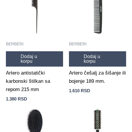
BERBERI
BERBERI
Dodaj u
Dodaj u
korpu
korpu
Artero antistatički
Artero češalj za šišanje ili
karbonski štilkan sa
bojenje 189 mm.
repom 215 mm
1.610
RSD
1.380
RSD