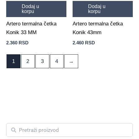
Dodaj u
Dodaj u
korpu
korpu
Artero termalna četka
Artero termalna četka
Konik 33 MM
Konik 43mm
2.360
RSD
2.460
RSD
1
2
3
4
→
S
e
a