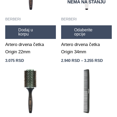
NEMA NA STANJU
Opcije
mogu
biti
BERBERI
BERBERI
izabrane
Dodaj u
Odaberite
na
korpu
opcije
stranici
Artero drvena četka
Artero drvena četka
proizvoda.
Origin 22mm
Origin 34mm
3.075
RSD
2.940
RSD
–
3.255
RSD