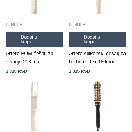
BERBERI
BERBERI
Dodaj u
Dodaj u
korpu
korpu
Artero POM češalj za
Artero silikonski češalj za
šišanje 218 mm
berbere Flex 180mm
1.325
RSD
1.325
RSD